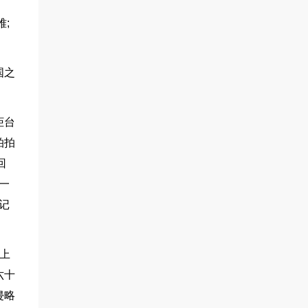
;
国之
柜台
拍拍
回
一
记
上
六十
侵略