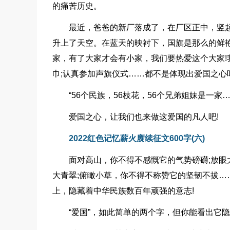
的痛苦历史。
最近，爸爸的新厂落成了，在厂区正中，竖起
升上了天空。在蓝天的映衬下，国旗是那么的鲜
家，有了大家才会有小家，我们要热爱这个大家
巾;认真参加声旗仪式……都不是体现出爱国之心吗
“56个民族，56枝花，56个兄弟姐妹是一家
爱国之心，让我们也来做这爱国的凡人吧!
2022红色记忆薪火赓续征文600字(六)
面对高山，你不得不感慨它的气势磅礴;放眼
大青翠;俯瞰小草，你不得不称赞它的坚韧不拔…
上，隐藏着中华民族数百年顽强的意志!
“爱国”，如此简单的两个字，但你能看出它