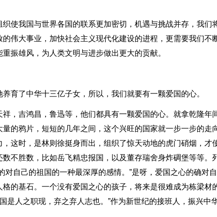
组织使我国与世界各国的联系更加密切，机遇与挑战并存，我们
放的伟大事业，加快社会主义现代化建设的进程，更需要我们不
能重振雄风，为人类文明与进步做出更大的贡献。
她养育了中华十三亿子女，所以，我们就要有一颗爱国的心。
天祥，吉鸿昌，鲁迅等，他们都具有一颗爱国的心。就拿乾隆年
大量的鸦片，短短的几年之间，这个兴旺的国家就一步一步的走
力，这时，是林则徐挺身而出，组织了惊天动地的虎门硝烟，才
还数不胜数，比如岳飞精忠报国，以及董存瑞舍身炸碉堡等等。
的对自己的祖国的一种最深厚的感情。”是呀，爱国之心的确对
人格的基石。一个没有爱国之心的孩子，将来是很难成为栋梁材
治国是人之职现，弃之弃人志也。”作为新世纪的接班人，振兴中