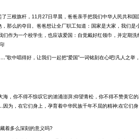
了三根旗杆，11月27日早晨，爸爸亲手把我们中华人民共和国
艳，那么的夺目。爸爸想让全厂职工知道：国家是大家，我们是
!我们作为一个校学生，也应该爱国：自觉戴好红领巾，并定期洗
!
……”歌中唱得好，让我们一起把“爱国”一词铭刻在心吧!凡人之举
大海，你不得不惊叹它的汹涌澎湃;仰望青松，你不得不赞美它的
…因为，在它们身上，孕育着中华民族千年不屈的精神;在它们身
隐藏着多么深刻的意义吗?