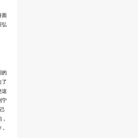
将面
断弘
间的
向了
使这
列宁
自己
的，
华，