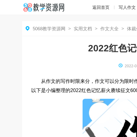
返回首页
写人作文

5068教学资源网
>
实用文档
>
作文大全
>
体裁
2022红色

2022-0
从作文的写作时限来分，作文可以分为限时
以下是小编整理的2022红色记忆薪火赓续征文6