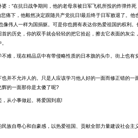
外婆：“在抗日战争期间，他的老母亲被日军飞机所投的炸弹炸死
的悲痛下，他毅然决定跟随共产党抗日!最后终于日军败退了。他
你也像伟人一样为国捐躯。可是你也拥有表达你热爱祖国的权利。
回首的历史，你的双手就会轻轻的把它拾起，擦去它表面的灰尘
中。
学不难，现在精品店中有带侵略性质的日本旗的头巾。街上也有
下也并不允许人的。只是人应该学习他人好的一面而修正错的一
光辉的一面那你是太傻了呢?
，从小事做起。将爱国到底!
的民族自尊心和自豪感，以热爱祖国、贡献全部力量建设社会主