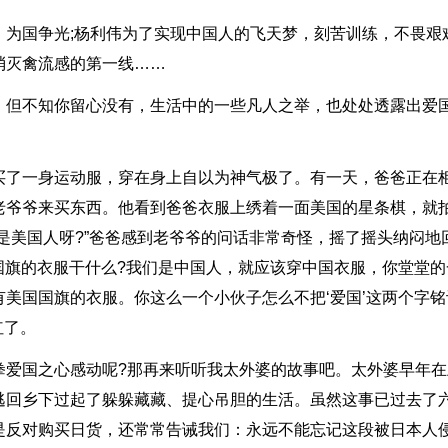
为国争光;杨利伟为了实现中国人的飞天梦，刻苦训练，不畏艰难
消灭禽流感的第一线……
，但不知你留心没有，生活中的一些凡人之举，也处处透露出爱
买了一身运动服，穿在身上自以为神气极了。有一天，爸爸正在
老爷爷来买东西。他看到爸爸衣服上绣着一面美国的星条棋，就
是美国人呀?”爸爸感到老爷爷的问话非常奇怪，摇了摇头纳闷地
国国旗的衣服干什么?我们是中国人，就应该穿中国衣服，你堂堂的
美国国旗的衣服。你这么一个小伙子怎么不把‘爱国’这两个字铭
红了。
拳爱国之心感动呢?那再来听听我太外婆的故事吧。太外婆早年在
逃回乡下过起了躲躲藏藏、提心吊胆的生活。虽然这事已过去了
是反对购买日货，还常常告诫我们：永远不能忘记这段被日本人