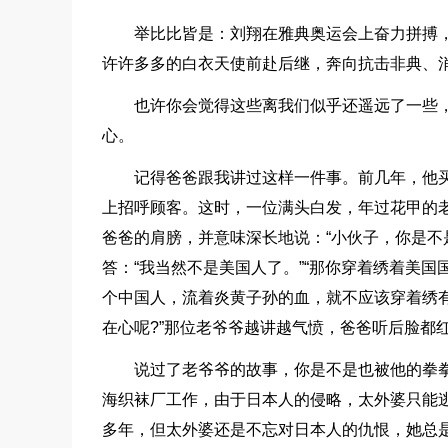
举比比皆是：刘翔在雅典奥运会上奋力拼搏，
许许多多的白衣天使前赴后继，奔向抗击非典、
也许你会觉得这些离我们似乎还遥远了一些
心。
记得爸爸跟我讲过这样一件事。前几年，他
上招呼顾客。这时，一位满头白发，年过花甲的
爸爸的肩膀，并意味深长地说：“小伙子，你是不
答：“我当然不是美国人了。”“那你穿着绣着美
个中国人，流着炎黄子孙的血，就不应该穿着绣有
在心呢?”那位老爷爷越讲越气愤，爸爸听后脸都
说过了老爷爷的故事，你是不是也被他的拳
海织袜厂工作，由于日本人的侵略，太外婆只能
多年，但太外婆还是不忘对日本人的仇恨，她总