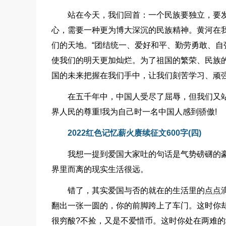
站在今天，我们回首：一个民族要独立，要
心，需要一种更为博大深沉的民族精神。黄河在我
们的天地。“团结统一、爱好和平、勤劳勇敢、自
使我们的明天更加灿烂。为了祖国的繁荣、民族
国的未来把握在我们手中，让我们刻苦学习、顽
在五千年中，中国人受尽了屈辱，但我们又
界人民的尊重!我为自己时一名中国人感到骄傲!
2022红色记忆薪火赓续征文600字(四)
我想一提到爱国大家吐的句话是气势磅礴的
界里而离的现实生活很远。
错了，其实爱国与否的就在的生活里的点点
翻出一张一圆的，你的前脚跨上了车门。这时你
很穷酸?不捡，又是不爱惜币。这时你处在两难的