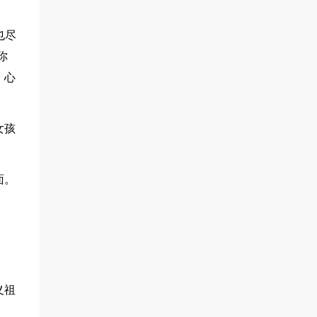
也尽
你
，心
女孩
面。
义祖