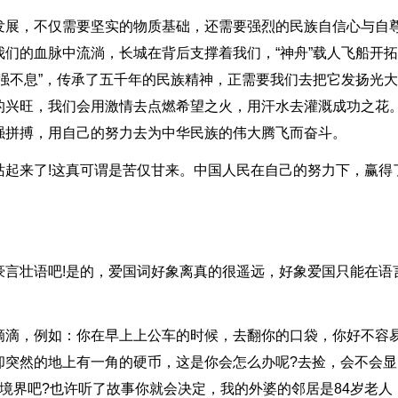
发展，不仅需要坚实的物质基础，还需要强烈的民族自信心与自
们的血脉中流淌，长城在背后支撑着我们，“神舟”载人飞船开
强不息”，传承了五千年的民族精神，正需要我们去把它发扬光
的兴旺，我们会用激情去点燃希望之火，用汗水去灌溉成功之花
强拼搏，用自己的努力去为中华民族的伟大腾飞而奋斗。
站起来了!这真可谓是苦仅甘来。中国人民在自己的努力下，赢得
豪言壮语吧!是的，爱国词好象离真的很遥远，好象爱国只能在语
滴滴，例如：你在早上上公车的时候，去翻你的口袋，你好不容
却突然的地上有一角的硬币，这是你会怎么办呢?去捡，会不会显
境界吧?也许听了故事你就会决定，我的外婆的邻居是84岁老人