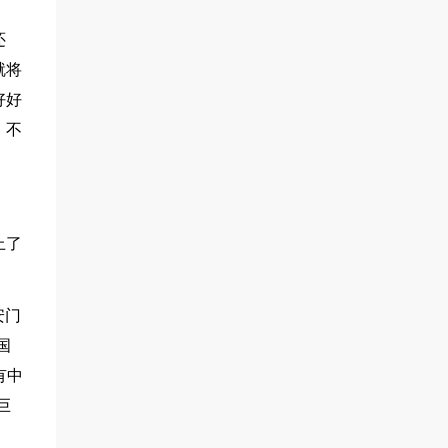
还
就将
好好
，不
上了
安门
国
有中
巨