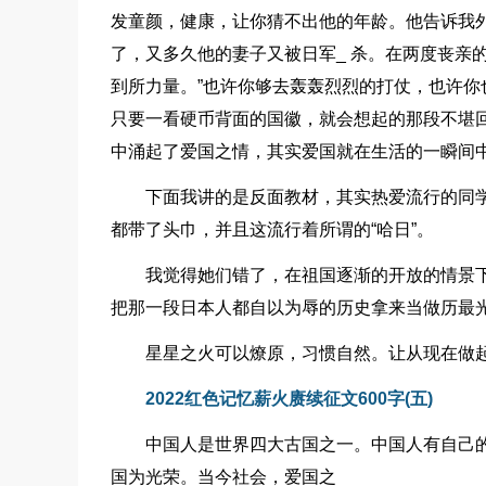
发童颜，健康，让你猜不出他的年龄。他告诉我
了，又多久他的妻子又被日军_ 杀。在两度丧亲
到所力量。”也许你够去轰轰烈烈的打仗，也许
只要一看硬币背面的国徽，就会想起的那段不堪
中涌起了爱国之情，其实爱国就在生活的一瞬间
下面我讲的是反面教材，其实热爱流行的同
都带了头巾，并且这流行着所谓的“哈日”。
我觉得她们错了，在祖国逐渐的开放的情景
把那一段日本人都自以为辱的历史拿来当做历最
星星之火可以燎原，习惯自然。让从现在做起
2022红色记忆薪火赓续征文600字(五)
中国人是世界四大古国之一。中国人有自己
国为光荣。当今社会，爱国之