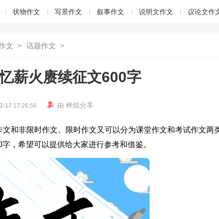
状物作文
写景作文
叙事作文
说明文作文
议论文作
作文
>
话题作文
>
记忆薪火赓续征文600字

由
梓炫
分享
3-17 17:26:56
作文和非限时作文。限时作文又可以分为课堂作文和考试作文两
00字，希望可以提供给大家进行参考和借鉴。