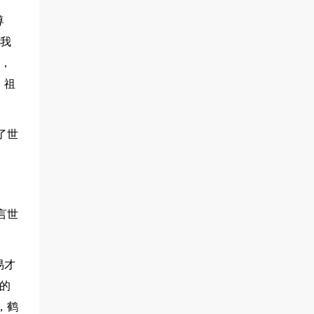
尊
拓我
大，
。祖
了世
言世
易才
的
，鹤