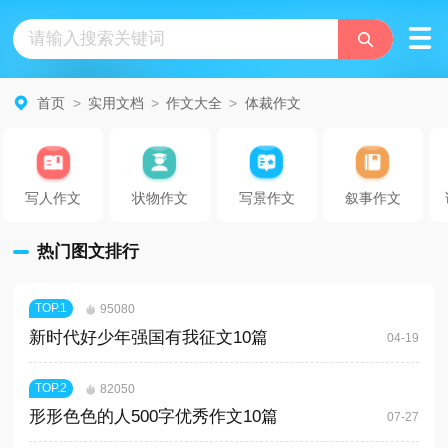
首页
>
实用文档
>
作文大全
>
体裁作文
写人作文
状物作文
写景作文
叙事作文
热门图文排行
TOP.
1
95080
新时代好少年强国有我征文10篇
04-19
TOP.
2
82050
形形色色的人500字优秀作文10篇
07-27