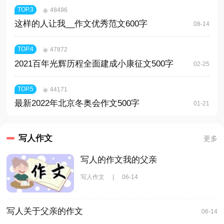
TOP.
3
48496
这样的人让我__作文优秀范文600字
08-14
TOP.
4
47872
2021百年光辉历程全面建成小康征文500字
02-25
TOP.
5
44171
最新2022年北京冬奥会作文500字
01-21
写人作文
更多
写人的作文我的父亲
写人作文
|
06-14
写人关于父亲的作文
06-14