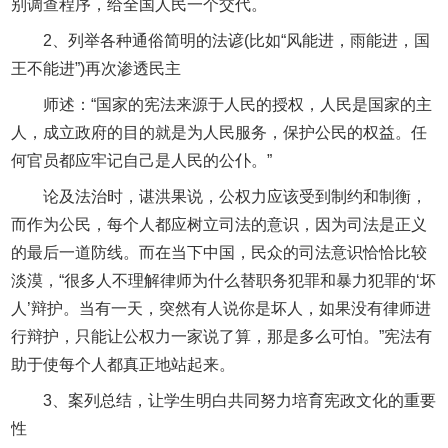
别调查程序，给全国人民一个交代。
2、列举各种通俗简明的法谚(比如“风能进，雨能进，国
王不能进”)再次渗透民主
师述：“国家的宪法来源于人民的授权，人民是国家的主
人，成立政府的目的就是为人民服务，保护公民的权益。任
何官员都应牢记自己是人民的公仆。”
论及法治时，谌洪果说，公权力应该受到制约和制衡，
而作为公民，每个人都应树立司法的意识，因为司法是正义
的最后一道防线。而在当下中国，民众的司法意识恰恰比较
淡漠，“很多人不理解律师为什么替职务犯罪和暴力犯罪的‘坏
人’辩护。当有一天，突然有人说你是坏人，如果没有律师进
行辩护，只能让公权力一家说了算，那是多么可怕。”宪法有
助于使每个人都真正地站起来。
3、案列总结，让学生明白共同努力培育宪政文化的重要
性