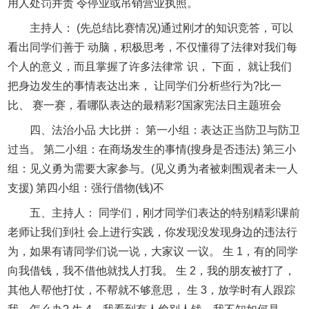
用人处罚并责 令停业或吊销营业执照。
主持人： (先总结比赛情况)通过刚才的知识竞答，可以
看出同学们善于 动脑，积极思考，不仅懂得了法律对我们每
个人的意义，而且掌握了许多法律常 识， 下面， 就让我们
把身边发生的事情表达出来， 让同学们分析些行为?比一
比、 赛一赛，看哪队表达的最精彩?国家宪法日主题班会
四、法治小品 大比拼： 第一小组：表达正当防卫与防卫
过当。 第二小组：在商场发生的事情(搜身是否违法) 第三小
组：见义勇为需要大家参与。(见义勇为者被刺围观者未一人
支援) 第四小组：强行借物(钱)不
五、主持人： 同学们，刚才同学们表达的特别精彩!课前
老师让我们到社 会上进行实践，你发现没发现身边的违法行
为，如果有请同学们说一说，大家议 一议。 生 1，有的同学
向我借钱，我不借他就找人打我。 生 2，我的朋友被打了，
其他人帮他打仗，不帮就不够意思， 生 3，放学时有人跟踪