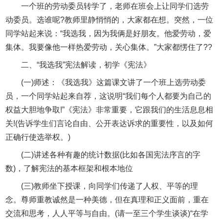
一个班的劳动委员转学了，老师在班会上让同学们选劳
动委员。选谁呢?教师里静悄悄的，大家都在想。突然，一位
同学站起来说：“我选我，因为我俩是好朋友。他爱劳动，爱
集体。我要像他一样热爱劳动，关心集体。”大家都愣住了??
二、“我选我”宪法解读，初学《宪法》
(一)师述：《我选我》这篇课文讲了一个班上选劳动委
员，一个同学站起来自荐，这说明“我们每个人都要为自己的
权益大胆地争取!”《宪法》非常重要，它跟我们的生活息息相
关!(告诉学生们言论自由、公开表达诉求的重要性，以及如何
正确行使选举权。)
(二)讲述各种有趣的统计数据(比如各国宪法序言的字
数)，了解宪法的基本框架和根本地位
(三)教师坐下授课，向同学们传递了人权、平等的理
念。尊师重教诚然是一种美德，但在真理和正义面前，重在
交流和思考，人人平等与自由。(请一至三个学生谈谈)“在学