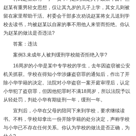
赵某有重男轻女思想，仅让其九岁的儿子上学，其女儿则被
留在家里帮助干活。村委会干部多次劝说赵某将女儿送到学
校去读书，均被赵某以自家的事不用他人来管而拒绝。你认
为赵某的做法是否违法?
答案：违法
案例3.未成年人被判缓刑学校能否拒绝入学?
16周岁的小华是某中专学校的学生，去年因盗窃被公安
机关抓获。学校在得知小华涉嫌盗窃罪的通知后，作出了开
除小华学籍的决定。法院对小华盗窃一案开庭审理后，认定
小华犯了盗窃罪，但因他犯罪时不满18周岁，所以法院予以
从轻处罚，判处小华有期徒刑一年，缓刑一年。
宣判后，小华在父母的陪同下来到学校，要求继续读
书。不料，学校却拿出一份开除学籍的处分决定，声称学校
与小华已不存在任何关系。你认为学校的做法是否正确，为