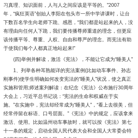
习真理、知识面前，人与人之间应该是平等的。”2007
年，“疯狂英语”创始人李阳在包头市一所中学讲课时，让台
下数百名学生向老师下跪、感恩，“我们都是站起来的人，没
有理由向任何人下跪，我们要传播尊师重道的理念，但更应
该传播平等、尊重、人权、自由和尊严的理念。而宪法有助
于使我们每个人都真正地站起来!”
(四)举例并解读，激活《宪法》，不能让它成为“睡美人”
1、列举各种耳熟能详的宪法案例(比如动车事件、孙志
刚事件)使学生明确如何改变宪法的“睡美人”状况，使之真正
实施和管用;师述案列解读：在纪念《宪法》公布施行30周年
大会上，习近平总书记说：“宪法的生命和权威在于实
施。”在实施中，宪法却经常成为“睡美人”，“看上去很美，但
经常停留在标语、口号层面。”《宪法》中的规定，应该拿来
激活、使用。比如温州动车事故时，就可以按《宪法》第七
十一条的规定，启动全国人民代表大会和全国人大常委会特