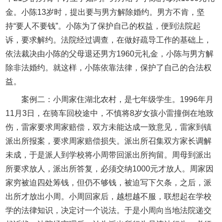
金。小陈13岁时，提出要与男方解除婚约。男方不肯，坚
持“要人不要钱”。小陈为了保护自己的权益，便到法院起
诉，要求解约。法院经过调查，在做好疏导工作的基础上，
依法裁决由小陈的父母退还男方1960元礼金，小陈与男方解
除非法婚约。就这样，小陈依靠法律，保护了自己的合法权
益。
案例二：小周家住湖北农村，是七年级学生。1996年月
11月3日，在骑车回校途中，不慎将8岁女孩小雷撞倒在地致
伤，雷家要求周家赔偿，双方未能达成一致意见，雷家到镇
派出所报案，要求周家赔偿损失。派出所召集双方家长调解
未成，于是派人到学校将小周带回派出所拘留。周母到派出
所要求放人，派出所答复，必须交纳1000元才放人。周家因
家穷被迫四处筹钱，但仍不够钱，被迫写下欠条，之后，派
出所才放出小周。小周回家后，越想越不服，联想起在学校
学的法律知识，决定讨一个说法。于是小周向当地法院递交