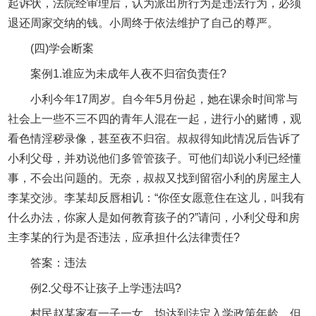
起诉状，法院经审理后，认为派出所行为是违法行为，必须
退还周家交纳的钱。小周终于依法维护了自己的尊严。
(四)学会断案
案例1.谁应为未成年人夜不归宿负责任?
小利今年17周岁。自今年5月份起，她在课余时间常与
社会上一些不三不四的青年人混在一起，进行小的赌博，观
看色情淫秽录像，甚至夜不归宿。叔叔得知此情况后告诉了
小利父母，并劝说他们多管管孩子。可他们却说小利已经懂
事，不会出问题的。无奈，叔叔又找到留宿小利的房屋主人
李某交涉。李某却反唇相讥：“你侄女愿意住在这儿，叫我有
什么办法，你家人是如何教育孩子的?”请问，小利父母和房
主李某的行为是否违法，应承担什么法律责任?
答案：违法
例2.父母不让孩子上学违法吗?
村民赵某家有一子一女，均达到法定入学政策年龄。但