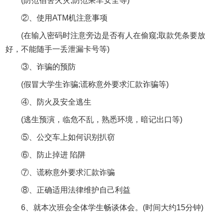
(防范宿舍火灾;防范乘车安全等)
②、使用ATM机注意事项
(在输入密码时注意旁边是否有人在偷窥;取款凭条要放
好，不能随手一丢泄漏卡号等)
③、诈骗的预防
(假冒大学生诈骗;谎称意外要求汇款诈骗等)
④、防火及安全逃生
(逃生预演，临危不乱，熟悉环境，暗记出口等)
⑤、公交车上如何识别扒窃
⑥、防止掉进 陷阱
⑦、谎称意外要求汇款诈骗
⑧、正确适用法律维护自己利益
6、就本次班会全体学生畅谈体会。(时间大约15分钟)