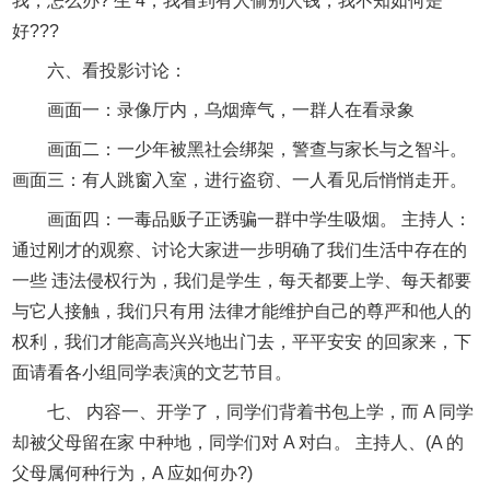
我，怎么办? 生 4，我看到有人偷别人钱，我不知如何是
好???
六、看投影讨论：
画面一：录像厅内，乌烟瘴气，一群人在看录象
画面二：一少年被黑社会绑架，警查与家长与之智斗。
画面三：有人跳窗入室，进行盗窃、一人看见后悄悄走开。
画面四：一毒品贩子正诱骗一群中学生吸烟。 主持人：
通过刚才的观察、讨论大家进一步明确了我们生活中存在的
一些 违法侵权行为，我们是学生，每天都要上学、每天都要
与它人接触，我们只有用 法律才能维护自己的尊严和他人的
权利，我们才能高高兴兴地出门去，平平安安 的回家来，下
面请看各小组同学表演的文艺节目。
七、 内容一、开学了，同学们背着书包上学，而 A 同学
却被父母留在家 中种地，同学们对 A 对白。 主持人、(A 的
父母属何种行为，A 应如何办?)