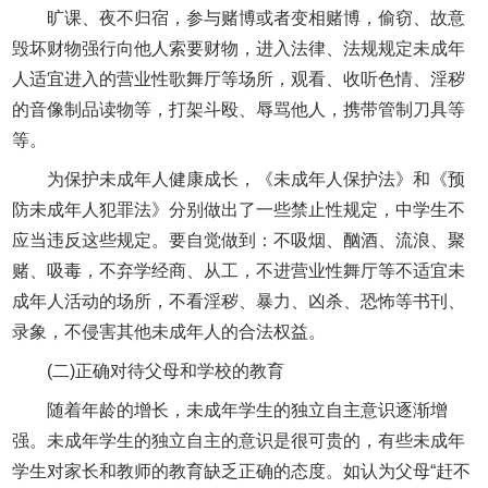
旷课、夜不归宿，参与赌博或者变相赌博，偷窃、故意
毁坏财物强行向他人索要财物，进入法律、法规规定未成年
人适宜进入的营业性歌舞厅等场所，观看、收听色情、淫秽
的音像制品读物等，打架斗殴、辱骂他人，携带管制刀具等
等。
为保护未成年人健康成长，《未成年人保护法》和《预
防未成年人犯罪法》分别做出了一些禁止性规定，中学生不
应当违反这些规定。要自觉做到：不吸烟、酗酒、流浪、聚
赌、吸毒，不弃学经商、从工，不进营业性舞厅等不适宜未
成年人活动的场所，不看淫秽、暴力、凶杀、恐怖等书刊、
录象，不侵害其他未成年人的合法权益。
(二)正确对待父母和学校的教育
随着年龄的增长，未成年学生的独立自主意识逐渐增
强。未成年学生的独立自主的意识是很可贵的，有些未成年
学生对家长和教师的教育缺乏正确的态度。如认为父母“赶不