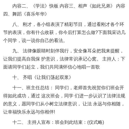
内容二、《学法》快板 内容三、相声《如此兄弟》 内容
四、舞蹈《喜乐年华》
八、 刚才，各小组表演了精彩节目，通过看刚才各个环
节的表演，你有什么收获，你今后打算怎么做?下面我采访几
个同学，说一说你自己的看法。
九、 法律像眼睛时刻伴我行，安全像耳朵把我来提醒，
让我们提高自我保 护意识，法律常识承记心窝。 主持人：下
面请同学们起立，我们共同满怀信心地唱一首歌
十、 齐唱《让我们荡起双浆》
十一、班主任总结： 同学们，老师首先祝贺你们班会开
得如此成功，通过 这次班会，同学 们进一步认识了法律法规
的意义，愿同学们从小树立法律意识， 让法 永远与你相随，
让幸福快乐永远与你相伴!
十二、 主持人宣布：班会到此结束：(仪式略)