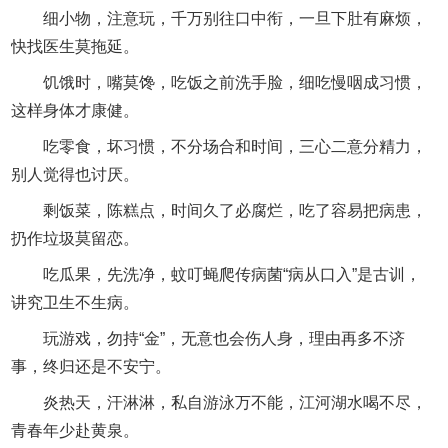
细小物，注意玩，千万别往口中衔，一旦下肚有麻烦，
快找医生莫拖延。
饥饿时，嘴莫馋，吃饭之前洗手脸，细吃慢咽成习惯，
这样身体才康健。
吃零食，坏习惯，不分场合和时间，三心二意分精力，
别人觉得也讨厌。
剩饭菜，陈糕点，时间久了必腐烂，吃了容易把病患，
扔作垃圾莫留恋。
吃瓜果，先洗净，蚊叮蝇爬传病菌“病从口入”是古训，
讲究卫生不生病。
玩游戏，勿持“金”，无意也会伤人身，理由再多不济
事，终归还是不安宁。
炎热天，汗淋淋，私自游泳万不能，江河湖水喝不尽，
青春年少赴黄泉。