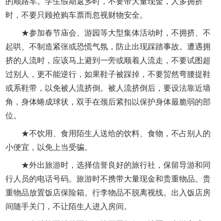
的顺路车。学生假期返乡时，不要带大量现金，人多拥挤
时，不要只顾抢购车票而忽视财物安全。
★参加春节庙会、游园等大型集体活动时，不拥挤、不
起哄、不制造紧张或恐慌气氛，防止出现踩踏事故。遭遇拥
挤的人流时，应该马上避到一旁或顺着人流走，不要试图超
过别人，更不能逆行，如果鞋子被踩掉，不要贸然弯腰提鞋
或系鞋带，以免被人流挤倒。被人流挤倒后，要设法靠近墙
角，身体蜷成球状，双手在颈后紧扣以保护身体最脆弱的部
位。
★不饮用、食用陌生人送给的饮料、食物，不占别人的
小便宜，以免上当受骗。
★外出旅游时，选择信誉良好的旅行社，保留导游和同
行人员的电话号码。旅游时不携带大量现金和贵重物品。贵
重物品放置饭店保险箱。行李物品不脱离视线。出入饭店房
间随手关门，不让陌生人进入房间。