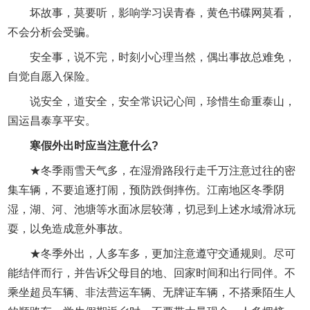
坏故事，莫要听，影响学习误青春，黄色书碟网莫看，
不会分析会受骗。
安全事，说不完，时刻小心理当然，偶出事故总难免，
自觉自愿入保险。
说安全，道安全，安全常识记心间，珍惜生命重泰山，
国运昌泰享平安。
寒假外出时应当注意什么?
★冬季雨雪天气多，在湿滑路段行走千万注意过往的密
集车辆，不要追逐打闹，预防跌倒摔伤。江南地区冬季阴
湿，湖、河、池塘等水面冰层较薄，切忌到上述水域滑冰玩
耍，以免造成意外事故。
★冬季外出，人多车多，更加注意遵守交通规则。尽可
能结伴而行，并告诉父母目的地、回家时间和出行同伴。不
乘坐超员车辆、非法营运车辆、无牌证车辆，不搭乘陌生人