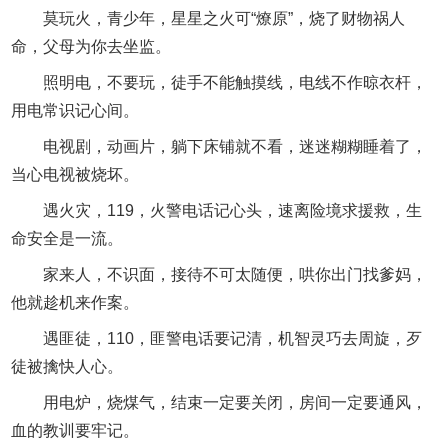
莫玩火，青少年，星星之火可“燎原”，烧了财物祸人
命，父母为你去坐监。
照明电，不要玩，徒手不能触摸线，电线不作晾衣杆，
用电常识记心间。
电视剧，动画片，躺下床铺就不看，迷迷糊糊睡着了，
当心电视被烧坏。
遇火灾，119，火警电话记心头，速离险境求援救，生
命安全是一流。
家来人，不识面，接待不可太随便，哄你出门找爹妈，
他就趁机来作案。
遇匪徒，110，匪警电话要记清，机智灵巧去周旋，歹
徒被擒快人心。
用电炉，烧煤气，结束一定要关闭，房间一定要通风，
血的教训要牢记。