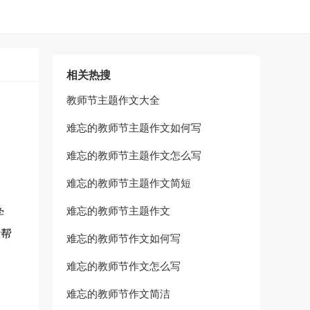
相关热搜
教师节主题作文大全
难忘的教师节主题作文如何写
难忘的教师节主题作文怎么写
难忘的教师节主题作文简短
难忘的教师节主题作文
学
所帮
难忘的教师节作文如何写
难忘的教师节作文怎么写
难忘的教师节作文简洁