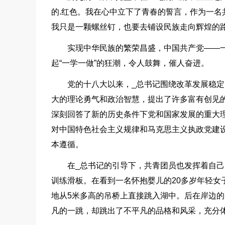
的.红色。我在心中立下了青春的誓言，作为一名
我只是一颗螺丝钉，也要去铺设民族走向辉煌的
实现中华民族的繁荣昌盛，中国共产党——
起“一学一做”的狂潮，令人鼓舞，催人奋进。
党的十八大以来，_总书记围绕改革发展稳
大的理论勇气和政治智慧，提出了许多富有创见
深刻回答了新的历史条件下党和国家发展的重大
对中国特色社会主义规律和马克思主义执政党建
本遵循。
在_总书记的引导下，共青团员也发挥着自己
训练滑板。在看到一名怀抱婴儿的20多岁年轻
地从5米多高的吊桥上直接跳入湖中。后在岸边
凡的一跳，却跳出了不平凡的品格和风采，充分