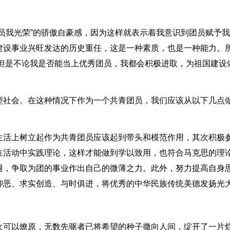
员我光荣”的骄傲自豪感，因为这样就表示着我意识到团员赋予
建设事业兴旺发达的历史重任，这是一种素质，也是一种能力。
!但是不论我是否能当上优秀团员，我都会积极进取，为祖国建设
型社会。在这种情况下作为一个共青团员，我们应该从以下几点
生活上树立起作为共青团员应该起到带头和模范作用，其次积极
在活动中实践理论，这样才能做到学以致用，也符合马克思的理
腿，争取为团的事业作出自己的微薄之力。此外，努力提高自身
抑恶、求实创造、与时俱进，将优秀的中华民族传统美德发扬光
火可以燎原，无数先驱者已将希望的种子撒向人间，绽开了一片