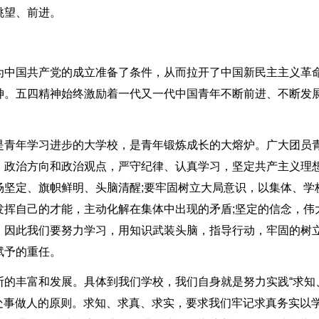
眺望、前进。
为中国共产党的成立准备了条件，从而拉开了中国新民主主义革
神。五四精神始终激励着一代又一代中国青年不断前进、不断发
是青年学习进步的大学校，是青年锻炼成长的大熔炉。广大团员
、政治方向和政治观点，严守纪律、认真学习，坚定共产主义理
场坚定、旗帜鲜明、头脑清醒;要牢固树立大局意识，以集体、学
发挥自己的才能，主动化解在集体中出现的矛盾;坚定的信念，伟
，因此我们要努力学习，用知识武装头脑，指导行动，牢固的树
赋予的重任。
断的丰富和发展。具体到我们学校，我们自身就是努力实践“求知
为处事做人的原则。求知、求真、求实，要求我们牢记求真务实以