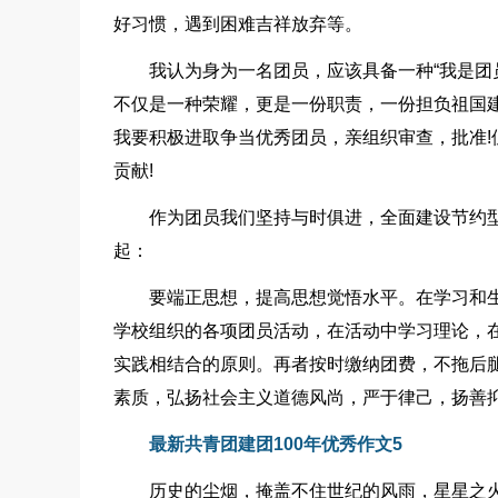
好习惯，遇到困难吉祥放弃等。
我认为身为一名团员，应该具备一种“我是团
不仅是一种荣耀，更是一份职责，一份担负祖国
我要积极进取争当优秀团员，亲组织审查，批准
贡献!
作为团员我们坚持与时俱进，全面建设节约
起：
要端正思想，提高思想觉悟水平。在学习和
学校组织的各项团员活动，在活动中学习理论，
实践相结合的原则。再者按时缴纳团费，不拖后
素质，弘扬社会主义道德风尚，严于律己，扬善
最新共青团建团100年优秀作文5
历史的尘烟，掩盖不住世纪的风雨，星星之