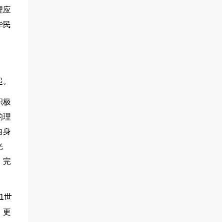
理应
华民
起。
积极
的理
自身
光
，完
1世
、更