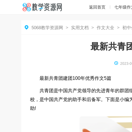
返回首页
七年级作

5068教学资源网
>
实用文档
>
作文大全
>
初中
最新共青团

2023-0
最新共青团建团100年优秀作文5篇
共青团是中国共产党领导的先进青年的群团
校，是中国共产党的助手和后备军。下面是小编为
助!