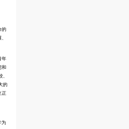
命的
展、
青年
想和
校、
大的
立正
、
学为