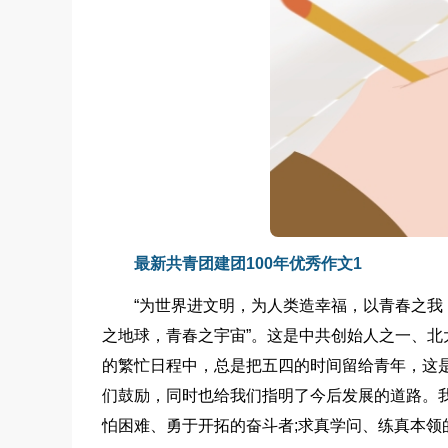
最新共青团建团100年优秀作文1
“为世界进文明，为人类造幸福，以青春之
之地球，青春之宇宙”。这是中共创始人之一、北
的繁忙日程中，总是把五四的时间留给青年，这
们鼓励，同时也给我们指明了今后发展的道路。我
怕困难、勇于开拓的奋斗者;求真学问、练真本领