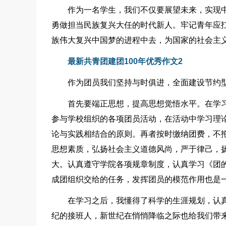
作为一名学生，我们不仅要展望未来，实现
勇做担当民族复兴大任的时代新人。牢记青年应
族伟大复兴中国梦的进程中去，为国家的社会主
最新共青团建团100年优秀作文2
作为团员我们坚持与时俱进，全面建设节约
首先要端正思想，提高思想觉悟水平。在学
参与学校组织的各项团员活动，在活动中学习理
论与实践相结合的原则。再者按时缴纳团费，不
思想素质，弘扬社会主义道德风尚，严于律己，
大。认真遵守学院各项规章制度，认真学习《团
成团组织交给的任务，发挥团员的模范作用也是
在学习之后，我懂得了科学的生涯规划，认
纪的接班人，新世纪在悄悄降临之际也给我们带