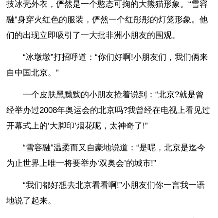
技冰壳外衣，俨然是一个憨态可掬的大熊猫形象。“雪容
融”身穿火红色的服装，俨然一个红彤彤的灯笼形象。他
们的出现立即吸引了一大批非洲小朋友的围观。
“冰墩墩”打招呼道：“你们好啊!小朋友们，我们俩来
自中国北京。”
一个皮肤黑黝黝的小朋友抢着说到：“北京?就是曾
经举办过2008年奥运会的北京吗?我曾经在电视上看见过
开幕式上的‘大脚印’烟花呢，太神奇了!”
“雪容融”温柔而又自豪地说道：“是呢，北京是迄今
为止世界上唯一将要举办‘双奥会’的城市!”
“我们都好想去北京看看啊!”小朋友们你一言我一语
地说了起来。