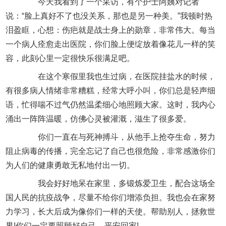
今天我看到了一个采访，有个护士阿姨对记者
说：“脸上真好不了也没关系，那也是另一种美。”我顿时热
泪盈眶，心想：伤疤就是战士身上的勋章，非常伟大。每当
一个病人痊愈走出医院，你们脸上便绽放着像花儿一样的笑
容，此刻心里一定很快乐很满足吧。
在这个寒假里我也生过病，在医院挂盐水的时候，
有很多病人情绪非常糟糕，经常大呼小叫，你们总是轻声细
语，忙得喘不过气仍然温柔细心地照顾大家。这时，我内心
涌出一阵阵温暖，仿佛心灵被灌溉，滋生了很多爱。
你们一直在与死神搏斗，从他手上抢夺生命，努力
阻止病毒的传播，完全忘记了自己也很危险，非常感激你们
为人们的健康勇敢无私地付出一切。
我会好好地呆在家里，多锻炼爱卫生，配合这场全
国人民的抗疫战争，尽量不给你们增添负担。我也会在家努
力学习，长大后成为像你们一样的天使。帮助别人，拯救世
界!你们一定要照顾好自己，平安回家!