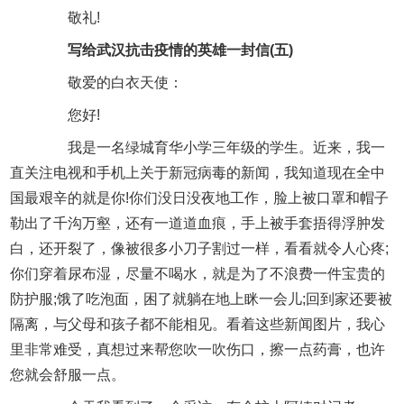
敬礼!
写给武汉抗击疫情的英雄一封信(五)
敬爱的白衣天使：
您好!
我是一名绿城育华小学三年级的学生。近来，我一
直关注电视和手机上关于新冠病毒的新闻，我知道现在全中
国最艰辛的就是你!你们没日没夜地工作，脸上被口罩和帽子
勒出了千沟万壑，还有一道道血痕，手上被手套捂得浮肿发
白，还开裂了，像被很多小刀子割过一样，看看就令人心疼;
你们穿着尿布湿，尽量不喝水，就是为了不浪费一件宝贵的
防护服;饿了吃泡面，困了就躺在地上眯一会儿;回到家还要被
隔离，与父母和孩子都不能相见。看着这些新闻图片，我心
里非常难受，真想过来帮您吹一吹伤口，擦一点药膏，也许
您就会舒服一点。