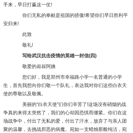
手来，早日打赢这一仗!
你们无私的奉献是祖国的骄傲!希望你们早日胜利平
安归来!
此致
敬礼!
写给武汉抗击疫情的英雄一封信(四)
敬爱的叔叔阿姨
您们好，我是郑州市幸福路小学一名普通的小学
生，首先我想向你们敬一个队礼，表达我对你们这些白衣天
使的尊敬以及敬佩。
美丽的“白衣天使”们你们辛苦了!这场没有硝烟的战
争真的来得太突然了，我们的心却因恐惧而绷紧。你们在这
场战争中，付出了无私的爱，付出了汗水，放弃了与亲人团
聚的温馨，去挑战邪恶的病魔。宛如一支蜡烛那般纯洁，宛