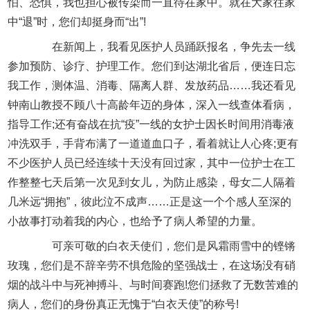
怕、恐惧，我也担心被传染而一直待在家中。就在大家往家
中“退”时，您们却挺身而“出”!
在新闻上，我看见医护人员踊跃报名，争先去一线
参加预防、诊疗、护理工作。您们到达湖北省后，便连日忘
我工作，测体温、消毒、隔离人群、发放药品……我还看见
钟南山教授不顾八十高龄年迈的身体，深入一线查体看病，
指导工作;还有奋战在抗“疫”一线的女护士因长时间用消毒液
冲洗双手，手背布满了一道道血口子，看着就让人心疼;更有
不少医护人员已经连续十天没有回过家，其中一位护士在工
作整整七天后第一次见到女儿，为防止感染，母女二人隔着
几米远“拥抱”，彼此泣不成声……正是这一个个感人至深的
小故事打动着我的内心，也给予了病人希望的力量。
可亲可敬的白衣天使们，您们是风霜雨雪中的铿锵
玫瑰，您们是不辞辛劳不惧危险的坚强战士，在这场没有硝
烟的战斗中与死神搏斗、与时间赛跑!您们拯救了无数苦难的
病人，您们的身份真正无愧于“白衣天使”的称号!