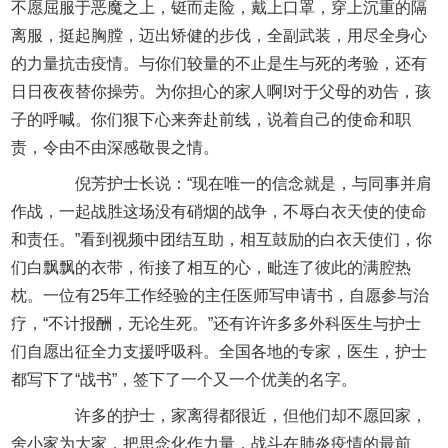
不愿屈服于恶魔之上，铤而走险，戴上口罩，穿上沉重的隔
离服，挺起胸膛，迈出矫健的步伐，全副武装，用尽全身心
的力量抗击疫情。与你们较量的不止是生与死的考验，还有
日日夜夜替你操劳。为你担心的家人啊!对于父母的劝告，孩
子的呼喊。你们狠下心来奔赴前线，说着自己的使命和职
责，令由不由深感敬畏之情。
倪芳护士长说：“现在唯一的信念就是，与同事并肩
作战，一起战胜这场没有硝烟的战争，不辱白衣天使的使命
和责任。”看到视频中团结互助，相互鼓励的白衣天使们，你
们白飘飘的衣带，衔接了相互的心，毗连了彼此的满腔热
枕。一位有25年工作经验的主任医师写申请书，自愿参与治
疗，“不计报酬，无论生死。”还有许许多多外科医生与护士
们自愿出征全力支援呼吸科。全国各地的专家，医生，护士
都写下了“战书”，签下了一个又一个优美的名字。
许多的护士，家离得都很近，但他们却不愿回家，
舍小家为大家，把思念化作力量，战斗在肺炎疫情的最前