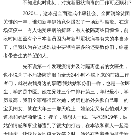
不知道此时此刻，对抗新冠状病毒的工作可还顺利?
2020年，这本是全面建成小康社会、全面消除贫困
关键的一年，谁知新年伊始竟然爆发了一场新型瘟疫。在这
场瘟疫中，有人饱受疾病的折磨，有人被隔离终日惶惶，前
段时间甚至有个日本官员因为与新型冠状病毒有关的事自杀
了，但我认为在这场浩劫中要牺牲最多的还要数你们，给患
者带去生的希望的人。
先不说第一个发现疫情并及时隔离患者的女医生，
也不说为了不污染防护服而全天24小时不脱下来的前线工作
者们，就说说我身边的事吧!我姑姑和你们一样，也是一位医
生，学的是中医。她在兄妹三个中排行第三，年纪最小，学
历最高，我们全家都很喜欢她，奶奶也格外关照自己唯一的
宝贝闺女。就在大年三十那天晚上，她坚定又有点怕别人知
道地和妈妈商量说：“嫂子，我想去一线。”要知道19年，姑
姑的情感和事业都遭到了很大的打击，在本该和家人一起毫
无顾虑、快快乐乐地谈天欢笑之时，她还在想着要为抗击新