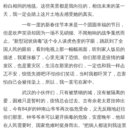
粉白相间的地毯。这些美景都是我向往的，相信未来的某一
天，我一定会踏上这片土地去感受她的真实。
一年一度的新春佳节本来是一个团圆幸福的节日，
但是欢声笑语却因为一场不见硝烟、不闻炮响的战争戛然而
止。“新型冠状病毒”这个令人谈虎色变的字眼，跳跃到了全
国人民的眼前，看到电视上那一幅幅画面，听到家人饭后的
描述，我紧张极了，心里充满了恐惧。你们那里是疫情的爆
发区，也是重灾区，生活在那里的你们，一定也和我一样忐
忑不安，惊慌失措吧!不怕你们笑话，当时我都吓哭了，总害
怕自己会被传染上，所以，我一直宅在家中。
武汉的小伙伴们，只有被禁锢的城，没有被隔离的
爱，困难只是暂时的，疫情总会过去。古有佘老太君挂帅出
征，今有84岁的钟南山爷爷再次临危受命，义无反顾地赶往
你们那里。钟爷爷本可以避开病毒的危险，安度晚年，他却
在人民需要时、国家危难时挺身而出。“把病人都送到我这里