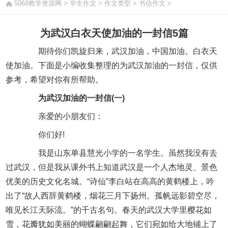
5068教学资源网
>
学生作文
>
作文类型
>
书信作文
>
为武汉白衣天使加油的一封信5篇
期待你们凯旋归来，武汉加油，中国加油。白衣天
使加油。下面是小编收集整理的为武汉加油的一封信，仅供
参考，希望对你有所帮助。
为武汉加油的一封信(一)
亲爱的小朋友们：
你们好!
我是山东单县慧光小学的一名学生。虽然我没有去
过武汉，但是我从课外书上知道武汉是一个人杰地灵、景色
优美的历史文化名城。“诗仙”李白站在高高的黄鹤楼上，吟
出了“故人西辞黄鹤楼，烟花三月下扬州。孤帆远影碧空尽，
唯见长江天际流。”的千古名句。春天的武汉大学里樱花如
雪，花瓣犹如美丽的蝴蝶翩翩起舞，它们宛如给大地铺上了