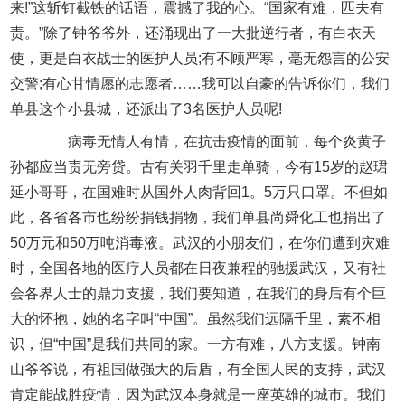
来!”这斩钉截铁的话语，震撼了我的心。“国家有难，匹夫有
责。”除了钟爷爷外，还涌现出了一大批逆行者，有白衣天
使，更是白衣战士的医护人员;有不顾严寒，毫无怨言的公安
交警;有心甘情愿的志愿者……我可以自豪的告诉你们，我们
单县这个小县城，还派出了3名医护人员呢!
病毒无情人有情，在抗击疫情的面前，每个炎黄子
孙都应当责无旁贷。古有关羽千里走单骑，今有15岁的赵珺
延小哥哥，在国难时从国外人肉背回1。5万只口罩。不但如
此，各省各市也纷纷捐钱捐物，我们单县尚舜化工也捐出了
50万元和50万吨消毒液。武汉的小朋友们，在你们遭到灾难
时，全国各地的医疗人员都在日夜兼程的驰援武汉，又有社
会各界人士的鼎力支援，我们要知道，在我们的身后有个巨
大的怀抱，她的名字叫“中国”。虽然我们远隔千里，素不相
识，但“中国”是我们共同的家。一方有难，八方支援。钟南
山爷爷说，有祖国做强大的后盾，有全国人民的支持，武汉
肯定能战胜疫情，因为武汉本身就是一座英雄的城市。我们