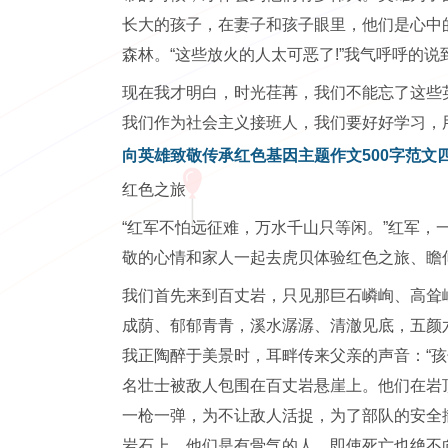
长大的孩子，在妻子和孩子眼里，他们是心中
森林。“这些放火的人太可恶了!”我气呼呼的说
现在我才明白，时光荏苒，我们不能忘了这些
我们作为社会主义接班人，我们要好好学习，
向英雄致敬传承红色基因主题作文500字范文
红色之旅
“红军不怕远征难，万水千山只等闲。”红军
敬的心情和家人一起去虎贝体验红色之旅、瞻
我们首先来到百丈岩，只见那巨石嶙峋、高耸
成荫、郁郁青青，溪水潺潺、清澈见底，五颜
我正陶醉于美景时，耳畔传来父亲的声音：“
名壮士被敌人包围在百丈岩悬崖上。他们在岩
一枪一弹，为不让敌人活捉，为了部队的安全
岩石上。他们是有骨气的人，即使死亡也绝不向