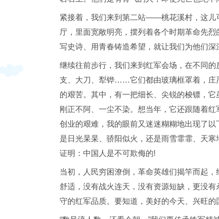
紧接着，我们来到第二站——桃花溪村，这儿
厅，里面宽敞明亮，摆列着各个时期革命先烈
写史诗、用青春铸造希望，就让我们为他们深
继续往前步行，我们来到红军会场，在不同的
支、大刀、犁铧……它们都由玻璃框罩着，庄
的艰苦。其中，有一把细长、尖锐的梭镖，它
刚正不阿、一尘不染。想当年，它还跟随着红
创业的艰难，我的眼前又迷迷糊糊地出现了以
是日光杲杲、骄阳似火，还是雨雪霏霏、天寒
证明：中国人是不可欺侮的!
当初，人民穷困潦倒，革命英雄们揭竿而起，
舒适，没有战火连天，没有资源短缺，更没有
守的红军品质。要知道，美好的今天、兴旺的