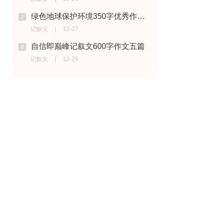
绿色地球保护环境350字优秀作文10篇
7
记叙文
|
12-27
自信即巅峰记叙文600字作文五篇
8
记叙文
|
12-25