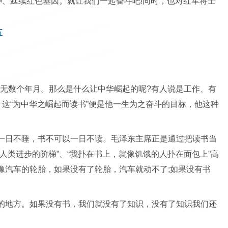
神、延续红色基因。就让我们一起奋斗吧!同时，也对红军将士
五
历了无数个年月。那么是什么让中华崛起的呢?有人说是工作、有
，这“为中华之崛起而读书”便是他一生为之奋斗的目标，他这种
一日不睡，书不可以一日不读。毛泽东主席正是通过把读书当
人类进步的阶梯”、“我扑在书上，就像饥饿的人扑在面包上”高
像汽车的轮胎，如果没有了轮胎，汽车就动不了;如果没有书
的地方。如果没有书，我们就没有了知识，没有了知识我们还