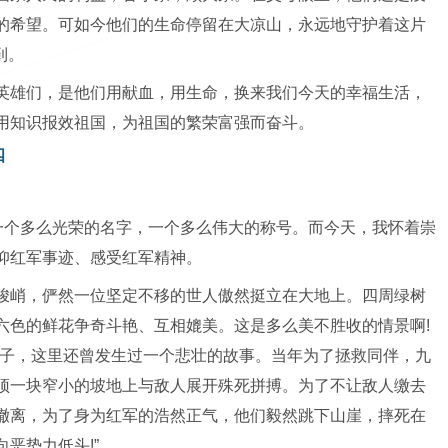
的希望。可如今他们的生命停留在大凉山，永远地守护着这片
到。
英雄们，是他们用献血，用生命，换来我们今天的幸福生活，
用知识报效祖国，为祖国的繁荣富强而奋斗。
四
，一个多么光荣的名字，一个多么伟大的称号。而今天，我怀着崇
仰红军事迹、感受红军精神。
峻峭，俨然一位坚定不移的世人傲然挺立在大地上。四周绿树
六色的鲜花争奇斗艳、互相媲美。这是多么美不胜收的情景啊!
孩子，这里还曾发生过一个悲壮的故事。当年为了拯救同伴，九
顶一块窄小的坡地上与敌人展开殊死拼搏。为了不让敌人缴去
撤离，为了身为红军的浩然正气，他们毅然跳下山崖，摔死在
恶势力低头!”