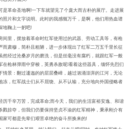
可是革命圣地啊!一下车就望见了个庞大而古朴的展厅。走进展
的照片和文字说明。此时的我感慨万千，是啊，他们用热血谱
深地鞠上一躬吧!
房间里，摆放着革命时红军使用过的武器、劳动工具等，有枪
严而肃穆，简朴且粗陋，进一步体现出了红军二万五千里长征
虽然经过沧桑岁月的磨洗，但是丝毫没有腐朽，就跟红军一般
军在枪林弹雨中穿梭，英勇杀敌呢!看着这些器具，缅怀先烈们
下情景：翻过逶迤的的层层叠嶂，越过汹涌澎湃的江河，无论
地冻，红军战士们从不屈饶、从不认输，充分地向外国侵略者
经历千辛万苦，完成革命;而今天，我们的生活富裕安逸、和谐
杀戮掠夺，但我们仍要保持坚贞不渝的红军精神，秉承刚介有
国家可都是先辈们艰苦卓绝的奋斗所换来的!