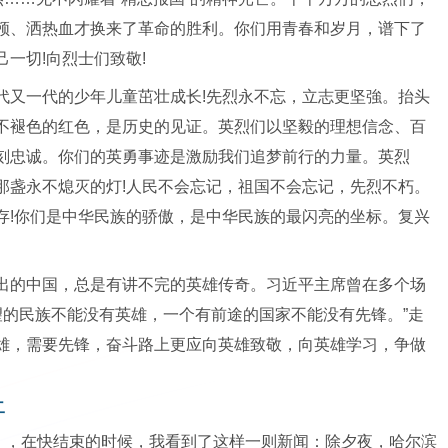
颅、洒热血才换来了革命的胜利。你们用青春和岁月，谱下了
一切!向烈士们致敬!
代又一代的少年儿童茁壮成长!先烈永不忘，立志更坚強。抬头
不褪色的红色，是历史的见证。英烈们以坚毅的理想信念、百
刻忠诚。你们的英勇事迹是激励我们追梦前行的力量。英烈
那盏永不熄灭的灯!人民不会忘记，祖国不会忘记，先烈不朽。
存!你们是中华民族的骄傲，是中华民族的最闪亮的坐标。复兴
。
出的中国，总是有讲不完的英雄传奇。习近平主席曾在多个场
望的民族不能没有英雄，一个有前途的国家不能没有先锋。”走
雄，需要先锋，奋斗路上更应向英雄致敬，向英雄学习，争做
二
播》，在快结束的时候，我看到了这样一则新闻：除夕夜，哈尔滨