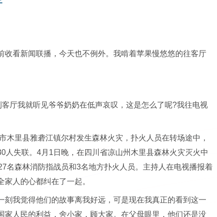
三
前收看新闻联播，今天也不例外。我啃着苹果慢悠悠的往客厅
到客厅我就听见爷爷奶奶在低声哀叹，这是怎么了呢?我往电视
州市木里县雅砻江镇尔村发生森林火灾，扑火人员在转场途中，
0人失联。4月1日晚，在四川省凉山州木里县森林火灾灭火中
27名森林消防指战员和3名地方扑火人员。主持人在电视播报着
全家人的心都纠在了一起。
一刻我觉得他们的故事离我好远，可是现在我真正的看到这一
国家人民的利益，舍小家，顾大家。在父母眼里，他们还是没