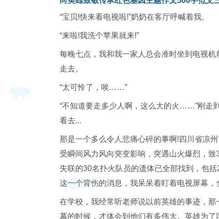
向英雄致敬传承红色基因主题作文500字范文
“宝贝!快来看电视啦!”奶奶在客厅呼喊着我。
“来啦!我洗个苹果就来!”
每晚七点，我和我一家人总会准时坐到电视机
走去。
“太可怜了，唉……”
“不知道要走多少人啊，这么大的火……”刚走
看去...
那是一个多么令人悲痛心碎的事啊!四川省凉
受瞬间风力风向突变影响，突遇山火爆烈，致3
失联的30名扑火队员的遗体已全部找到，包括
这一个背伤的消息，我呆呆着盯着电视屏幕，
在学校，我经常听老师说以前英雄的事迹，那
幕的时候，才体会到他们有多伟大。英雄为了